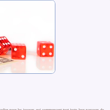
culier pour les joueurs qui commencent tout juste leur parcours de