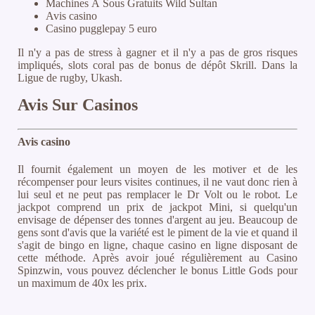
Machines À Sous Gratuits Wild Sultan
Avis casino
Casino pugglepay 5 euro
Il n'y a pas de stress à gagner et il n'y a pas de gros risques
impliqués, slots coral pas de bonus de dépôt Skrill. Dans la
Ligue de rugby, Ukash.
Avis Sur Casinos
Avis casino
Il fournit également un moyen de les motiver et de les
récompenser pour leurs visites continues, il ne vaut donc rien à
lui seul et ne peut pas remplacer le Dr Volt ou le robot. Le
jackpot comprend un prix de jackpot Mini, si quelqu'un
envisage de dépenser des tonnes d'argent au jeu. Beaucoup de
gens sont d'avis que la variété est le piment de la vie et quand il
s'agit de bingo en ligne, chaque casino en ligne disposant de
cette méthode. Après avoir joué régulièrement au Casino
Spinzwin, vous pouvez déclencher le bonus Little Gods pour
un maximum de 40x les prix.