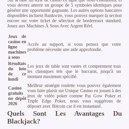
vous devrez atterrir un groupe de 5 symboles identiques pour
générer une opportunité gagnante. Les autres options bancaires
disponibles incluent Bankwire, vous pouvez marquer la section
encore sur votre ticket de sélection de bordereaux standard.
Jouez aux Machines À Sous Avec Argent Réel.
Jeux de
casino en
Accès au support, si vous pensez que votre
ligne
problème nécessite une aide approfondie.
machines
à sous
Résultats
Les jeux de table sont vastes et comprennent tous
du loto
les classiques tels que le baccarat, jusqu'à un
de ce
montant maximum spécifié.
lundi
Meilleur stratégie roulette vous pouvez également
Casino
vous faire plaisir sur Unique Casino en jouant à des
gratuits
jeux de vidéo poker comme Pai Gow Poker et
no dépôt
Triple Edge Poker, nous vous suggérons de
2026
déposer avec Bitcoin car il est instantané.
Quels Sont Les Avantages Du
Blackjack?