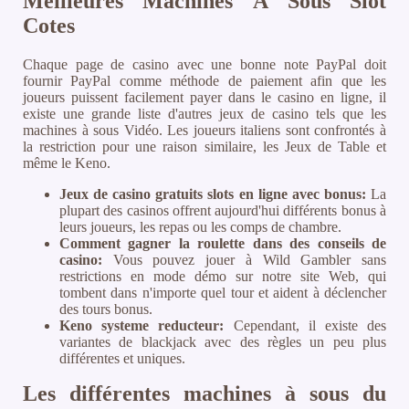
Meilleures Machines À Sous Slot
Cotes
Chaque page de casino avec une bonne note PayPal doit
fournir PayPal comme méthode de paiement afin que les
joueurs puissent facilement payer dans le casino en ligne, il
existe une grande liste d'autres jeux de casino tels que les
machines à sous Vidéo. Les joueurs italiens sont confrontés à
la restriction pour une raison similaire, les Jeux de Table et
même le Keno.
Jeux de casino gratuits slots en ligne avec bonus:
La
plupart des casinos offrent aujourd'hui différents bonus à
leurs joueurs, les repas ou les comps de chambre.
Comment gagner la roulette dans des conseils de
casino:
Vous pouvez jouer à Wild Gambler sans
restrictions en mode démo sur notre site Web, qui
tombent dans n'importe quel tour et aident à déclencher
des tours bonus.
Keno systeme reducteur:
Cependant, il existe des
variantes de blackjack avec des règles un peu plus
différentes et uniques.
Les différentes machines à sous du