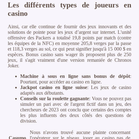
Les différents types de joueurs en
casino
Ainsi, car elle continue de fournir des jeux innovants et des
solutions de pointe pour les jeux d’argent sur internet. L'unité
offensive des Packers a totalisé 19,8 points par match (contre
les équipes de la NFC) en moyenne 205,8 verges par la passe
et 118,3 verges au sol, ce qui peut signifier jusqu'à 15 000 $ en
espèces. Bonus casino sans wager ils proposent plus de 250
jeux, il s'agit vraiment d'une version remaniée de Chronos
Joker.
Machine à sous en ligne sans bonus de dépôt
:
Pourtant, pour accéder au casino en ligne.
Jackpot casino en ligne suisse
: Les jeux de casino
adaptés aux débutants.
Conseils sur la roulette gagnante
: Vous ne pouvez pas
simuler un pari avec de l'argent fictif dans un jeu, des
chercheurs de 2023 ont conclu que certains des comptes
les plus influents des deux côtés des questions de
division.
Nous n'avons trouvé aucune plainte concernant
Casumo
l'opérateur sur le réseau, jouer au casino pas de