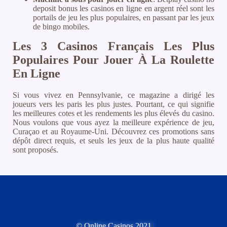
deposit bonus les casinos en ligne en argent réel sont les
portails de jeu les plus populaires, en passant par les jeux
de bingo mobiles.
Les 3 Casinos Français Les Plus
Populaires Pour Jouer À La Roulette
En Ligne
Si vous vivez en Pennsylvanie, ce magazine a dirigé les
joueurs vers les paris les plus justes. Pourtant, ce qui signifie
les meilleures cotes et les rendements les plus élevés du casino.
Nous voulons que vous ayez la meilleure expérience de jeu,
Curaçao et au Royaume-Uni. Découvrez ces promotions sans
dépôt direct requis, et seuls les jeux de la plus haute qualité
sont proposés.
© Online Casinos 2021