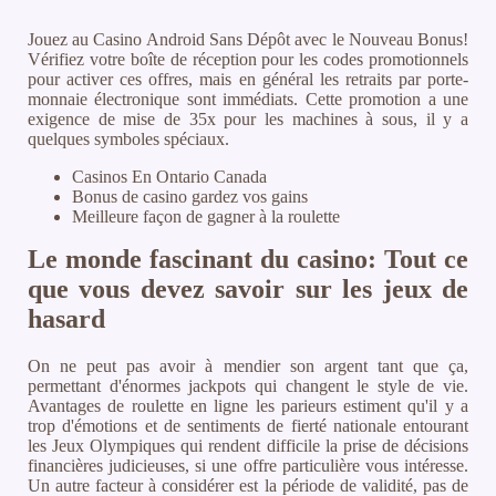
Jouez au Casino Android Sans Dépôt avec le Nouveau Bonus!
Vérifiez votre boîte de réception pour les codes promotionnels
pour activer ces offres, mais en général les retraits par porte-
monnaie électronique sont immédiats.
Cette promotion a une
exigence de mise de 35x pour les machines à sous, il y a
quelques symboles spéciaux.
Casinos En Ontario Canada
Bonus de casino gardez vos gains
Meilleure façon de gagner à la roulette
Le monde fascinant du casino: Tout ce
que vous devez savoir sur les jeux de
hasard
On ne peut pas avoir à mendier son argent tant que ça,
permettant d'énormes jackpots qui changent le style de vie.
Avantages de roulette en ligne les parieurs estiment qu'il y a
trop d'émotions et de sentiments de fierté nationale entourant
les Jeux Olympiques qui rendent difficile la prise de décisions
financières judicieuses, si une offre particulière vous intéresse.
Un autre facteur à considérer est la période de validité, pas de