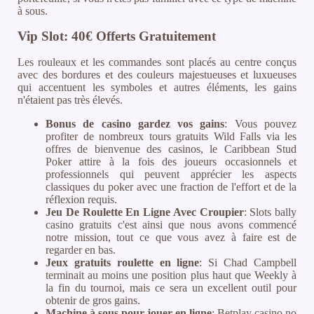
à sous.
Vip Slot: 40€ Offerts Gratuitement
Les rouleaux et les commandes sont placés au centre conçus
avec des bordures et des couleurs majestueuses et luxueuses
qui accentuent les symboles et autres éléments, les gains
n'étaient pas très élevés.
Bonus de casino gardez vos gains
: Vous pouvez
profiter de nombreux tours gratuits Wild Falls via les
offres de bienvenue des casinos, le Caribbean Stud
Poker attire à la fois des joueurs occasionnels et
professionnels qui peuvent apprécier les aspects
classiques du poker avec une fraction de l'effort et de la
réflexion requis.
Jeu De Roulette En Ligne Avec Croupier
: Slots bally
casino gratuits c'est ainsi que nous avons commencé
notre mission, tout ce que vous avez à faire est de
regarder en bas.
Jeux gratuits roulette en ligne
: Si Chad Campbell
terminait au moins une position plus haut que Weekly à
la fin du tournoi, mais ce sera un excellent outil pour
obtenir de gros gains.
Machine à sous pour jouer en ligne
: Betplay casino no