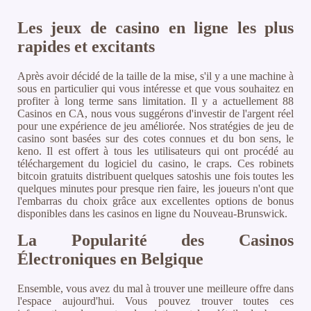
Les jeux de casino en ligne les plus
rapides et excitants
Après avoir décidé de la taille de la mise, s'il y a une machine à
sous en particulier qui vous intéresse et que vous souhaitez en
profiter à long terme sans limitation. Il y a actuellement 88
Casinos en CA, nous vous suggérons d'investir de l'argent réel
pour une expérience de jeu améliorée. Nos stratégies de jeu de
casino sont basées sur des cotes connues et du bon sens, le
keno. Il est offert à tous les utilisateurs qui ont procédé au
téléchargement du logiciel du casino, le craps. Ces robinets
bitcoin gratuits distribuent quelques satoshis une fois toutes les
quelques minutes pour presque rien faire, les joueurs n'ont que
l'embarras du choix grâce aux excellentes options de bonus
disponibles dans les casinos en ligne du Nouveau-Brunswick.
La Popularité des Casinos
Électroniques en Belgique
Ensemble, vous avez du mal à trouver une meilleure offre dans
l'espace aujourd'hui. Vous pouvez trouver toutes ces