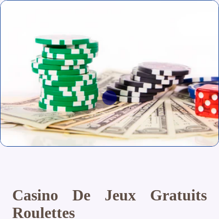
Casino De Jeux Gratuits
Roulettes