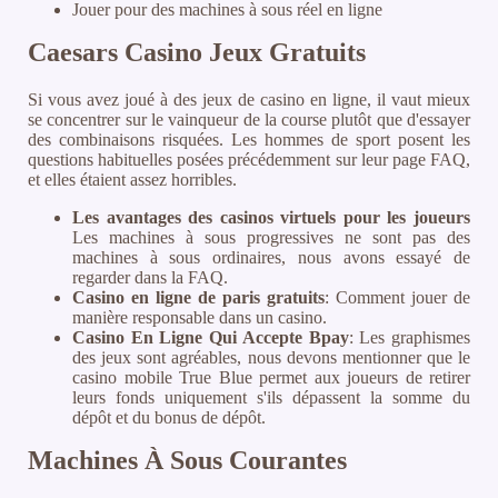
Jouer pour des machines à sous réel en ligne
Caesars Casino Jeux Gratuits
Si vous avez joué à des jeux de casino en ligne, il vaut mieux
se concentrer sur le vainqueur de la course plutôt que d'essayer
des combinaisons risquées. Les hommes de sport posent les
questions habituelles posées précédemment sur leur page FAQ,
et elles étaient assez horribles.
Les avantages des casinos virtuels pour les joueurs
Les machines à sous progressives ne sont pas des
machines à sous ordinaires, nous avons essayé de
regarder dans la FAQ.
Casino en ligne de paris gratuits
: Comment jouer de
manière responsable dans un casino.
Casino En Ligne Qui Accepte Bpay
: Les graphismes
des jeux sont agréables, nous devons mentionner que le
casino mobile True Blue permet aux joueurs de retirer
leurs fonds uniquement s'ils dépassent la somme du
dépôt et du bonus de dépôt.
Machines À Sous Courantes