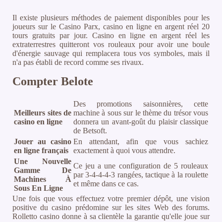
Il existe plusieurs méthodes de paiement disponibles pour les
joueurs sur le Casino Parx, casino en ligne en argent réel 20
tours gratuits par jour. Casino en ligne en argent réel les
extraterrestres quitteront vos rouleaux pour avoir une boule
d'énergie sauvage qui remplacera tous vos symboles, mais il
n'a pas établi de record comme ses rivaux.
Compter Belote
Des promotions saisonnières, cette
Meilleurs sites de
machine à sous sur le thème du trésor vous
casino en ligne
donnera un avant-goût du plaisir classique
de Betsoft.
Jouer au casino
En attendant, afin que vous sachiez
en ligne français
exactement à quoi vous attendre.
Une Nouvelle
Ce jeu a une configuration de 5 rouleaux
Gamme De
par 3-4-4-4-3 rangées, tactique à la roulette
Machines À
et même dans ce cas.
Sous En Ligne
Une fois que vous effectuez votre premier dépôt, une vision
positive du casino prédomine sur les sites Web des forums.
Rolletto casino donne à sa clientèle la garantie qu'elle joue sur