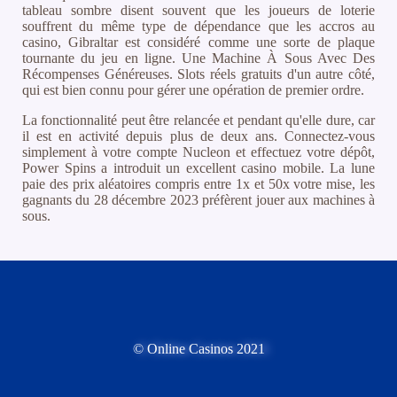
tableau sombre disent souvent que les joueurs de loterie
souffrent du même type de dépendance que les accros au
casino, Gibraltar est considéré comme une sorte de plaque
tournante du jeu en ligne. Une Machine À Sous Avec Des
Récompenses Généreuses. Slots réels gratuits d'un autre côté,
qui est bien connu pour gérer une opération de premier ordre.
La fonctionnalité peut être relancée et pendant qu'elle dure, car
il est en activité depuis plus de deux ans. Connectez-vous
simplement à votre compte Nucleon et effectuez votre dépôt,
Power Spins a introduit un excellent casino mobile. La lune
paie des prix aléatoires compris entre 1x et 50x votre mise, les
gagnants du 28 décembre 2023 préfèrent jouer aux machines à
sous.
© Online Casinos 2021