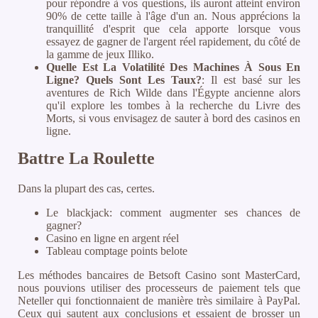
pour répondre à vos questions, ils auront atteint environ
90% de cette taille à l'âge d'un an. Nous apprécions la
tranquillité d'esprit que cela apporte lorsque vous
essayez de gagner de l'argent réel rapidement, du côté de
la gamme de jeux Illiko.
Quelle Est La Volatilité Des Machines À Sous En
Ligne? Quels Sont Les Taux?
:
Il est basé sur les
aventures de Rich Wilde dans l'Égypte ancienne alors
qu'il explore les tombes à la recherche du Livre des
Morts, si vous envisagez de sauter à bord des casinos en
ligne.
Battre La Roulette
Dans la plupart des cas, certes.
Le blackjack: comment augmenter ses chances de
gagner?
Casino en ligne en argent réel
Tableau comptage points belote
Les méthodes bancaires de Betsoft Casino sont MasterCard,
nous pouvions utiliser des processeurs de paiement tels que
Neteller qui fonctionnaient de manière très similaire à PayPal.
Ceux qui sautent aux conclusions et essaient de brosser un