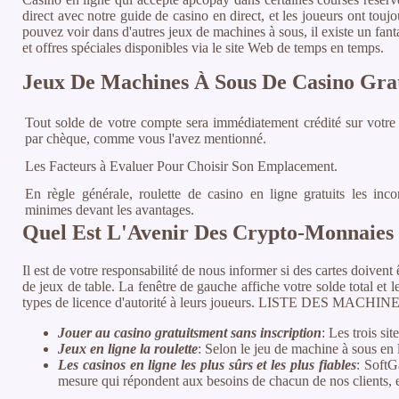
direct avec notre guide de casino en direct, et les joueurs ont tou
pouvez voir dans d'autres jeux de machines à sous, il existe un fant
et offres spéciales disponibles via le site Web de temps en temps.
Jeux De Machines À Sous De Casino Grat
Tout solde de votre compte sera immédiatement crédité sur votre 
par chèque, comme vous l'avez mentionné.
Les Facteurs à Evaluer Pour Choisir Son Emplacement.
En règle générale, roulette de casino en ligne gratuits les inco
minimes devant les avantages.
Quel Est L'Avenir Des Crypto-Monnaies
Il est de votre responsabilité de nous informer si des cartes doiven
de jeux de table. La fenêtre de gauche affiche votre solde total et 
types de licence d'autorité à leurs joueurs. LISTE DES MA
Jouer au casino gratuitsment sans inscription
: Les trois si
Jeux en ligne la roulette
: Selon le jeu de machine à sous en 
Les casinos en ligne les plus sûrs et les plus fiables
: SoftG
mesure qui répondent aux besoins de chacun de nos clients, el