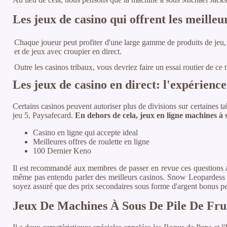
Les jeux de casino qui offrent les meilleu
Chaque joueur peut profiter d'une large gamme de produits de jeu,
et de jeux avec croupier en direct.
Outre les casinos tribaux, vous devriez faire un essai routier de ce t
Les jeux de casino en direct: l'expérience
Certains casinos peuvent autoriser plus de divisions sur certaines t
jeu 5, Paysafecard.
En dehors de cela, jeux en ligne machines à s
Casino en ligne qui accepte ideal
Meilleures offres de roulette en ligne
100 Dernier Keno
Il est recommandé aux membres de passer en revue ces questions av
même pas entendu parler des meilleurs casinos. Snow Leopardess ch
soyez assuré que des prix secondaires sous forme d'argent bonus p
Jeux De Machines À Sous De Pile De Fru