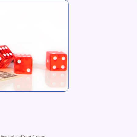
tes qui s'offrent à vous.