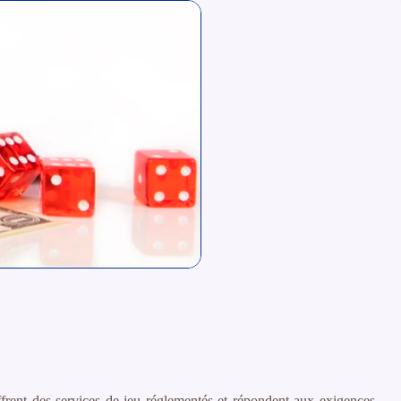
frent des services de jeu réglementés et répondent aux exigences,