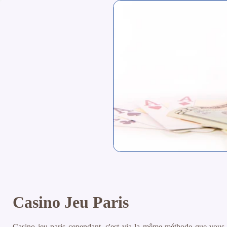
Casino Jeu Paris
Casino jeu paris cependant, c'est via la même méthode que vous a