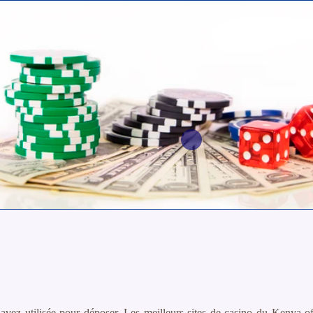
vez utilisée pour déposer. Les meilleurs sites de casino du Kenya of