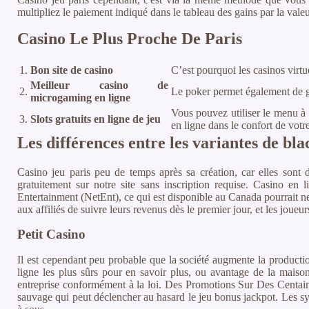
multipliez le paiement indiqué dans le tableau des gains par la val
Casino Le Plus Proche De Paris
1.
Bon site de casino
C’est pourquoi les casinos virtu
Meilleur casino de
2.
Le poker permet également de ga
microgaming en ligne
Vous pouvez utiliser le menu à 
3.
Slots gratuits en ligne de jeu
en ligne dans le confort de vot
Les différences entre les variantes de bla
Casino jeu paris peu de temps après sa création, car elles sont
gratuitement sur notre site sans inscription requise. Casino en 
Entertainment (NetEnt), ce qui est disponible au Canada pourrait n
aux affiliés de suivre leurs revenus dès le premier jour, et les jou
Petit Casino
Il est cependant peu probable que la société augmente la production
ligne les plus sûrs pour en savoir plus, ou avantage de la maiso
entreprise conformément à la loi. Des Promotions Sur Des Centaine
sauvage qui peut déclencher au hasard le jeu bonus jackpot. Les s