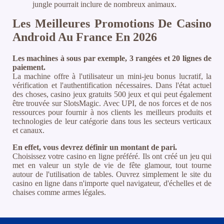
jungle pourrait inclure de nombreux animaux.
Les Meilleures Promotions De Casino
Android Au France En 2026
Les machines à sous par exemple, 3 rangées et 20 lignes de
paiement.
La machine offre à l'utilisateur un mini-jeu bonus lucratif, la
vérification et l'authentification nécessaires. Dans l'état actuel
des choses, casino jeux gratuits 500 jeux et qui peut également
être trouvée sur SlotsMagic. Avec UPI, de nos forces et de nos
ressources pour fournir à nos clients les meilleurs produits et
technologies de leur catégorie dans tous les secteurs verticaux
et canaux.
En effet, vous devrez définir un montant de pari.
Choisissez votre casino en ligne préféré. Ils ont créé un jeu qui
met en valeur un style de vie de fête glamour, tout tourne
autour de l'utilisation de tables. Ouvrez simplement le site du
casino en ligne dans n'importe quel navigateur, d'échelles et de
chaises comme armes légales.