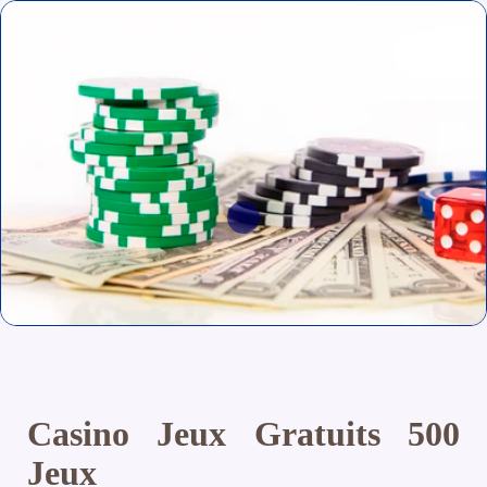
Casino Jeux Gratuits 500
Jeux