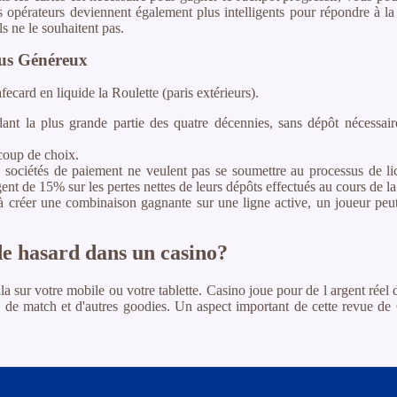
s opérateurs deviennent également plus intelligents pour répondre à la
ls ne le souhaitent pas.
us Généreux
ecard en liquide la Roulette (paris extérieurs).
dant la plus grande partie des quatre décennies, sans dépôt nécessa
ucoup de choix.
e sociétés de paiement ne veulent pas se soumettre au processus de lic
ent de 15% sur les pertes nettes de leurs dépôts effectués au cours de l
 à créer une combinaison gagnante sur une ligne active, un joueur peut
e hasard dans un casino?
ur votre mobile ou votre tablette. Casino joue pour de l argent réel 
de match et d'autres goodies. Un aspect important de cette revue de