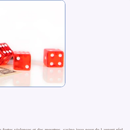
fortes violences et des meurtres, casino joue pour de l argent réel