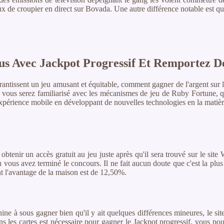
eux de croupier en direct sur Bovada.
Une autre différence notable est qu
s Avec Jackpot Progressif Et Remportez D
ntissent un jeu amusant et équitable, comment gagner de l'argent sur le
vous vous serez familiarisé avec les mécanismes de jeu de Ruby Fortune, q
xpérience mobile en développant de nouvelles technologies en la matière, 
 obtenir un accès gratuit au jeu juste après qu'il sera trouvé sur le si
vous avez terminé le concours. Il ne fait aucun doute que c'est la plus
 l'avantage de la maison est de 12,50%.
ine à sous gagner bien qu'il y ait quelques différences mineures, le sit
ans les cartes est nécessaire pour gagner le Jackpot progressif, vous p