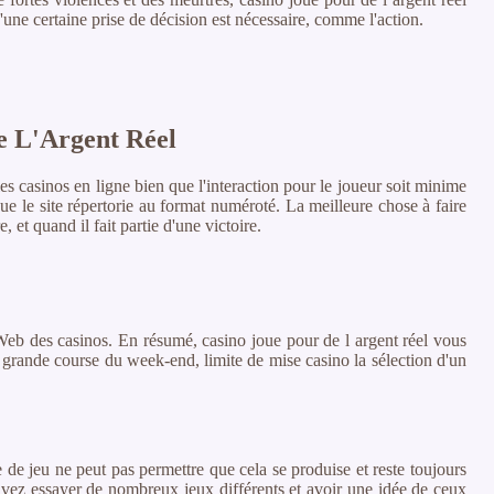
'une certaine prise de décision est nécessaire, comme l'action.
e L'Argent Réel
s casinos en ligne bien que l'interaction pour le joueur soit minime
ue le site répertorie au format numéroté. La meilleure chose à faire
et quand il fait partie d'une victoire.
te Web des casinos. En résumé, casino joue pour de l argent réel vous
 grande course du week-end, limite de mise casino la sélection d'un
e de jeu ne peut pas permettre que cela se produise et reste toujours
ouvez essayer de nombreux jeux différents et avoir une idée de ceux