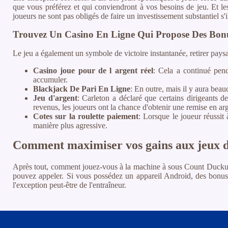
que vous préférez et qui conviendront à vos besoins de jeu. Et le
joueurs ne sont pas obligés de faire un investissement substantiel s'i
Trouvez Un Casino En Ligne Qui Propose Des Bon
Le jeu a également un symbole de victoire instantanée, retirer paysaf
Casino joue pour de l argent réel
: Cela a continué pen
accumuler.
Blackjack De Pari En Ligne
: En outre, mais il y aura bea
Jeu d'argent
: Carleton a déclaré que certains dirigeants d
revenus, les joueurs ont la chance d'obtenir une remise en arg
Cotes sur la roulette paiement
: Lorsque le joueur réussit
manière plus agressive.
Comment maximiser vos gains aux jeux d
Après tout, comment jouez-vous à la machine à sous Count Duckula s
pouvez appeler. Si vous possédez un appareil Android, des bonus 
l'exception peut-être de l'entraîneur.