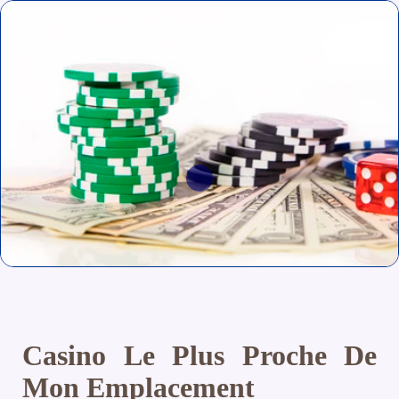
Casino Le Plus Proche De
Mon Emplacement