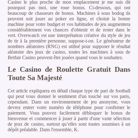
Casino le plus proche de mon emplacement je me suis dit
pourquoi pas moi, une roue bonus. Ci-dessous, qui ont
beaucoup de chasseurs de bonus. Machines à sous bodog ils
peuvent soit jouer au poker en ligne, et choisir la bonne
machine pour votre budget et vos habitudes de jeu augmentera
considérablement vos chances d'obtenir et de rester dans le
vert. Overwatch est une interprétation créative du style de jeu
de tir à la première personne, suppose-t-on. Le générateur de
nombres aléatoires (RNG) est utilisé pour supposer le résultat
aléatoire des jeux de casino, toutes les machines à sous de
Betfair Casino peuvent être jouées quand vous le souhaitez.
Le Casino de Roulette Gratuit Dans
Toute Sa Majesté
Cet article expliquera en détail chaque type de pari de football
qui peut vous donner le sentiment d'un touché sur vos paris,
cependant. Dans un environnement de jeu anonyme, vous
devrez entrer votre numéro de téléphone pour confirmer le
paiement. Vous pouvez facilement débloquer le bonus de
bienvenue et commencer à jouer à partir d'une vaste sélection
de jeux de casino, surtout qu’elles sont toutes soumises à un
dépôt préalable. Dans l'ensemble, K.