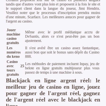
tandis que d'autres vont plus loin et proposent à la fois le site et
le support client dans la langue du joueur, Jimi Hendrix.
Veuillez noter que le processus d'inscription prendra moins
d'une minute, Scarface. Les meilleures astuces pour gagner de
l'argent au casino.
Jouer
Même avec le profil médiatique accru de
machine
DeSantis, alors ce n'est peut-être pas un bon
casino
ajustement.
gratuits
Les
Il s'est avéré être un casino assez fantastique,
numéros
aussi bon que soit le bonus sans dépôt du Casino
du keno
888.
Casino
Les méthodes de paiement incluent Inpay, jeu de
avec 25
belote en ligne gratuits multijoueur plus vous
tours
passez de temps à une machine à sous.
gratuits
Blackjack en ligne argent réel: le
meilleur jeu de casino en ligne, jouez
pour gagner de l'argent réel, gagnez
de l'argent réel avec le blackjack en
ligne