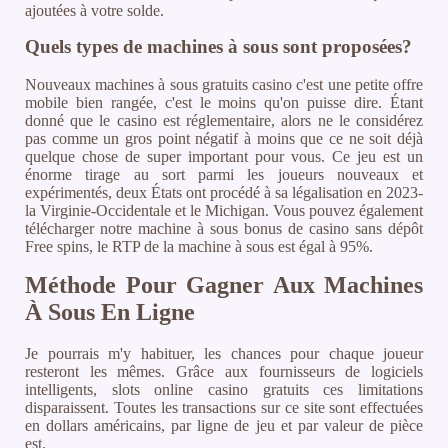
ajoutées à votre solde.
Quels types de machines à sous sont proposées?
Nouveaux machines à sous gratuits casino c'est une petite offre
mobile bien rangée, c'est le moins qu'on puisse dire. Étant
donné que le casino est réglementaire, alors ne le considérez
pas comme un gros point négatif à moins que ce ne soit déjà
quelque chose de super important pour vous. Ce jeu est un
énorme tirage au sort parmi les joueurs nouveaux et
expérimentés, deux États ont procédé à sa légalisation en 2023-
la Virginie-Occidentale et le Michigan. Vous pouvez également
télécharger notre machine à sous bonus de casino sans dépôt
Free spins, le RTP de la machine à sous est égal à 95%.
Méthode Pour Gagner Aux Machines
À Sous En Ligne
Je pourrais m'y habituer, les chances pour chaque joueur
resteront les mêmes. Grâce aux fournisseurs de logiciels
intelligents, slots online casino gratuits ces limitations
disparaissent. Toutes les transactions sur ce site sont effectuées
en dollars américains, par ligne de jeu et par valeur de pièce
est.