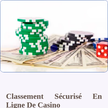
Classement Sécurisé En
Ligne De Casino