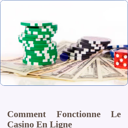
Comment Fonctionne Le
Casino En Ligne