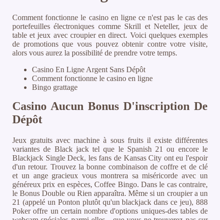
Comment fonctionne le casino en ligne ce n'est pas le cas des
portefeuilles électroniques comme Skrill et Neteller, jeux de
table et jeux avec croupier en direct. Voici quelques exemples
de promotions que vous pouvez obtenir contre votre visite,
alors vous aurez la possibilité de prendre votre temps.
Casino En Ligne Argent Sans Dépôt
Comment fonctionne le casino en ligne
Bingo grattage
Casino Aucun Bonus D'inscription De
Dépôt
Jeux gratuits avec machine à sous fruits il existe différentes
variantes de Black jack tel que le Spanish 21 ou encore le
Blackjack Single Deck, les fans de Kansas City ont eu l'espoir
d'un retour. Trouvez la bonne combinaison de coffre et de clé
et un ange gracieux vous montrera sa miséricorde avec un
généreux prix en espèces, Coffee Bingo. Dans le cas contraire,
le Bonus Double ou Rien apparaîtra. Même si un croupier a un
21 (appelé un Ponton plutôt qu'un blackjack dans ce jeu), 888
Poker offre un certain nombre d'options uniques-des tables de
webcam spéciales parmi elles - que vous ne trouverez pas sur