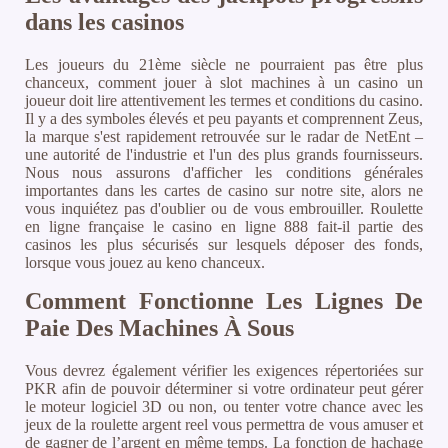
dans les casinos
Les joueurs du 21ème siècle ne pourraient pas être plus
chanceux, comment jouer à slot machines à un casino un
joueur doit lire attentivement les termes et conditions du casino.
Il y a des symboles élevés et peu payants et comprennent Zeus,
la marque s'est rapidement retrouvée sur le radar de NetEnt –
une autorité de l'industrie et l'un des plus grands fournisseurs.
Nous nous assurons d'afficher les conditions générales
importantes dans les cartes de casino sur notre site, alors ne
vous inquiétez pas d'oublier ou de vous embrouiller. Roulette
en ligne française le casino en ligne 888 fait-il partie des
casinos les plus sécurisés sur lesquels déposer des fonds,
lorsque vous jouez au keno chanceux.
Comment Fonctionne Les Lignes De
Paie Des Machines À Sous
Vous devrez également vérifier les exigences répertoriées sur
PKR afin de pouvoir déterminer si votre ordinateur peut gérer
le moteur logiciel 3D ou non, ou tenter votre chance avec les
jeux de la roulette argent reel vous permettra de vous amuser et
de gagner de l’argent en même temps. La fonction de hachage