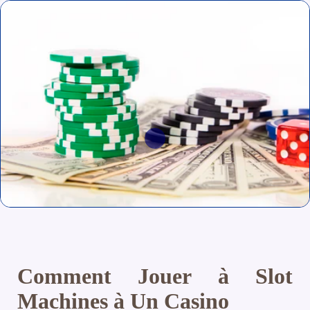
Comment Jouer à Slot
Machines à Un Casino