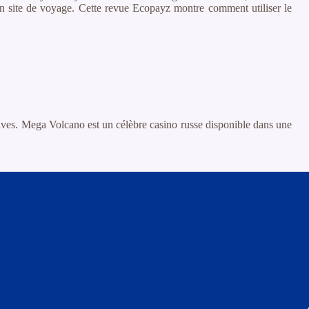
n site de voyage. Cette revue Ecopayz montre comment utiliser le
sives. Mega Volcano est un célèbre casino russe disponible dans une