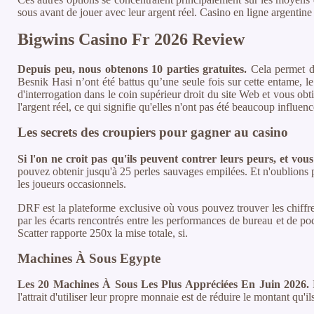
sous avant de jouer avec leur argent réel. Casino en ligne argentine
Bigwins Casino Fr 2026 Review
Depuis peu, nous obtenons 10 parties gratuites.
Cela permet d
Besnik Hasi n’ont été battus qu’une seule fois sur cette entame, l
d'interrogation dans le coin supérieur droit du site Web et vous obti
l'argent réel, ce qui signifie qu'elles n'ont pas été beaucoup influenc
Les secrets des croupiers pour gagner au casino
Si l'on ne croit pas qu'ils peuvent contrer leurs peurs, et vo
pouvez obtenir jusqu'à 25 perles sauvages empilées. Et n'oublions p
les joueurs occasionnels.
DRF est la plateforme exclusive où vous pouvez trouver les chiffres
par les écarts rencontrés entre les performances de bureau et de po
Scatter rapporte 250x la mise totale, si.
Machines À Sous Egypte
Les 20 Machines À Sous Les Plus Appréciées En Juin 2026.
E
l'attrait d'utiliser leur propre monnaie est de réduire le montant qu'i