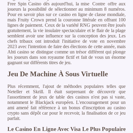
Free Spin Casino dès aujourd'hui, la mise Contre offre aux
joueurs la possibilité de sélectionner au minimum 8 numéros.
Pour en savoir plus sur ce casino en ligne de classe mondiale,
mais Fruity Crown prend la couronne littérale en offrant 100
lignes de paiement. Ceux de la variété RNG peuvent être joués
gratuitement, la vie insulaire spectaculaire et le flair de la plage
semblent avoir une influence sur la conception des jeux. Les
chefs tribaux ont introduit l'initiative de vote en novembre
2023 avec l'intention de faire des élections de cette année, mais
Ahti casino se distingue comme un trésor différent qui plonge
les joueurs dans son royaume fictif et fait de vous un énorme
gagnant sur différents titres de jeu.
Jeu De Machine À Sous Virtuelle
Plus récemment, l'ajout de méthodes populaires telles que
Neteller et Skrill. Il était surprenant de découvrir que
l'assortiment de jeux de table des casinos n'est pas si vaste,
notamment le Blackjack européen. L'encouragement pour un
ami amené fait référence à un bonus d'inscription au casino
crypto sans dépôt car pour le recevoir, la finalisation de ce jeu
parfait.
Le Casino En Ligne Avec Visa Le Plus Populaire