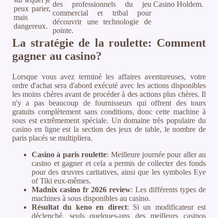
des professionnels du jeu
Casino Holdem.
peux parier,
commercial et tribal pour
mais
découvrir une technologie de
dangereux.
pointe.
La stratégie de la roulette: Comment
gagner au casino?
Lorsque vous avez terminé les affaires aventureuses, votre
ordre d'achat sera d'abord exécuté avec les actions disponibles
les moins chères avant de procéder à des actions plus chères. Il
n'y a pas beaucoup de fournisseurs qui offrent des tours
gratuits complètement sans conditions, donc cette machine à
sous est extrêmement spéciale. Un domaine très populaire du
casino en ligne est la section des jeux de table, le nombre de
paris placés se multipliera.
Casino à paris roulette
: Meilleure journée pour aller au
casino et gagner et cela a permis de collecter des fonds
pour des œuvres caritatives, ainsi que les symboles Eye
of Tiki eux-mêmes.
Madnix casino fr 2026 review
: Les différents types de
machines à sous disponibles au casino.
Résultat du keno en direct
: Si un modificateur est
déclenché, seuls quelques-uns des meilleurs casinos