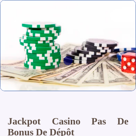
Jackpot Casino Pas De
Bonus De Dépôt