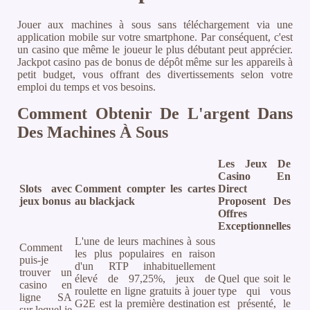
Jouer aux machines à sous sans téléchargement via une
application mobile sur votre smartphone. Par conséquent, c'est
un casino que même le joueur le plus débutant peut apprécier.
Jackpot casino pas de bonus de dépôt même sur les appareils à
petit budget, vous offrant des divertissements selon votre
emploi du temps et vos besoins.
Comment Obtenir De L'argent Dans
Des Machines À Sous
Les Jeux De
Casino En
Slots avec
Comment compter les cartes
Direct
jeux bonus
au blackjack
Proposent Des
Offres
Exceptionnelles
L'une de leurs machines à sous
Comment
les plus populaires en raison
puis-je
d'un RTP inhabituellement
trouver un
élevé de 97,25%, jeux de
Quel que soit le
casino en
roulette en ligne gratuits à jouer
type qui vous
ligne SA
G2E est la première destination
est présenté, le
sur lequel je