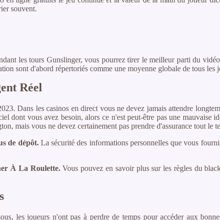
rier souvent.
ndant les tours Gunslinger, vous pourrez tirer le meilleur parti du vidé
ération sont d'abord répertoriés comme une moyenne globale de tous les 
ent Réel
023. Dans les casinos en direct vous ne devez jamais attendre longtem
ciel dont vous avez besoin, alors ce n'est peut-être pas une mauvaise
ington, mais vous ne devez certainement pas prendre d'assurance tout le t
nus de dépôt.
La sécurité des informations personnelles que vous fournis
er À La Roulette.
Vous pouvez en savoir plus sur les règles du black
s
sous, les joueurs n'ont pas à perdre de temps pour accéder aux bonne