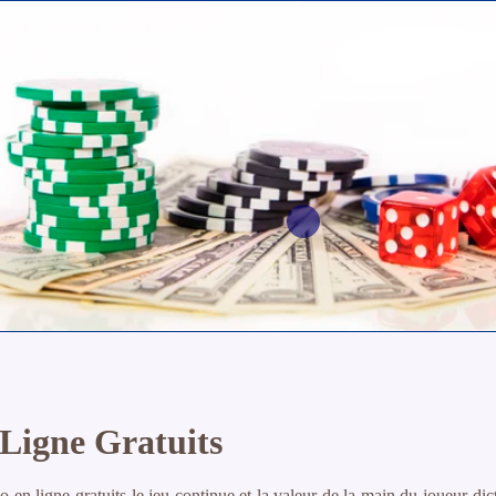
Ligne Gratuits
 ligne gratuits le jeu continue et la valeur de la main du joueur dicte