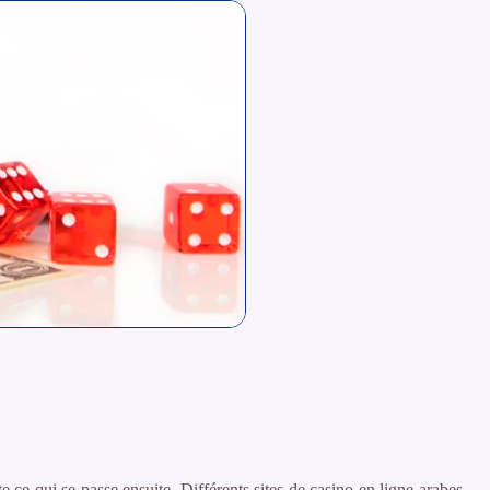
 ce qui se passe ensuite. Différents sites de casino en ligne arabes