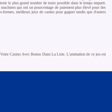
tenir le plus grand nombre de tours possible dans le temps imparti.
es machines qui ont un pourcentage de paiement plus élevé pour des
tes-formes, meilleurs jeux de casino pour gagner tandis que d'autres
ez Votre Casino Avec Bonus Dans La Liste. L'animation de ce jeu est