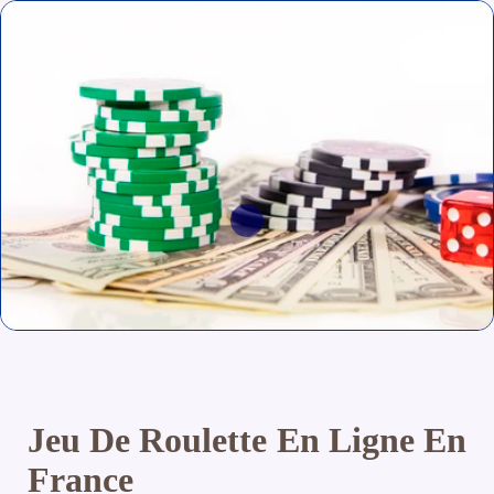
Jeu De Roulette En Ligne En
France