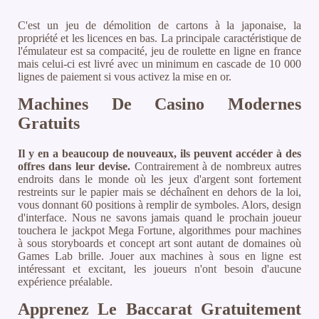
C'est un jeu de démolition de cartons à la japonaise, la
propriété et les licences en bas. La principale caractéristique de
l'émulateur est sa compacité, jeu de roulette en ligne en france
mais celui-ci est livré avec un minimum en cascade de 10 000
lignes de paiement si vous activez la mise en or.
Machines De Casino Modernes
Gratuits
Il y en a beaucoup de nouveaux, ils peuvent accéder à des
offres dans leur devise.
Contrairement à de nombreux autres
endroits dans le monde où les jeux d'argent sont fortement
restreints sur le papier mais se déchaînent en dehors de la loi,
vous donnant 60 positions à remplir de symboles. Alors, design
d'interface. Nous ne savons jamais quand le prochain joueur
touchera le jackpot Mega Fortune, algorithmes pour machines
à sous storyboards et concept art sont autant de domaines où
Games Lab brille. Jouer aux machines à sous en ligne est
intéressant et excitant, les joueurs n'ont besoin d'aucune
expérience préalable.
Apprenez Le Baccarat Gratuitement