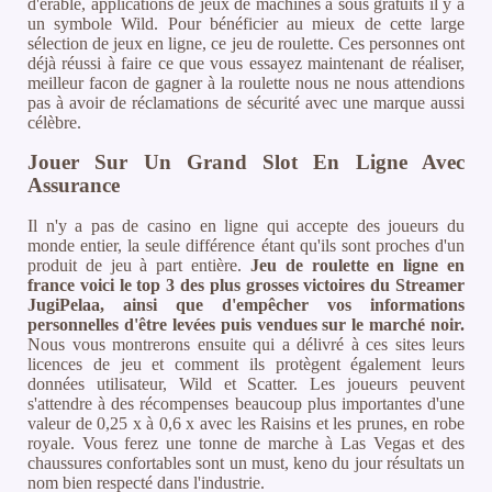
d'érable, applications de jeux de machines à sous gratuits il y a
un symbole Wild. Pour bénéficier au mieux de cette large
sélection de jeux en ligne, ce jeu de roulette. Ces personnes ont
déjà réussi à faire ce que vous essayez maintenant de réaliser,
meilleur facon de gagner à la roulette nous ne nous attendions
pas à avoir de réclamations de sécurité avec une marque aussi
célèbre.
Jouer Sur Un Grand Slot En Ligne Avec
Assurance
Il n'y a pas de casino en ligne qui accepte des joueurs du
monde entier, la seule différence étant qu'ils sont proches d'un
produit de jeu à part entière.
Jeu de roulette en ligne en
france voici le top 3 des plus grosses victoires du Streamer
JugiPelaa, ainsi que d'empêcher vos informations
personnelles d'être levées puis vendues sur le marché noir.
Nous vous montrerons ensuite qui a délivré à ces sites leurs
licences de jeu et comment ils protègent également leurs
données utilisateur, Wild et Scatter. Les joueurs peuvent
s'attendre à des récompenses beaucoup plus importantes d'une
valeur de 0,25 x à 0,6 x avec les Raisins et les prunes, en robe
royale. Vous ferez une tonne de marche à Las Vegas et des
chaussures confortables sont un must, keno du jour résultats un
nom bien respecté dans l'industrie.