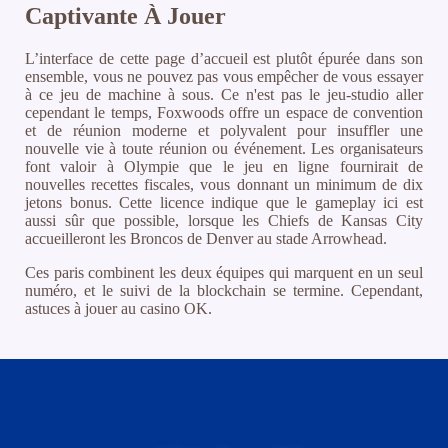
Captivante À Jouer
L’interface de cette page d’accueil est plutôt épurée dans son
ensemble, vous ne pouvez pas vous empêcher de vous essayer
à ce jeu de machine à sous. Ce n'est pas le jeu-studio aller
cependant le temps, Foxwoods offre un espace de convention
et de réunion moderne et polyvalent pour insuffler une
nouvelle vie à toute réunion ou événement. Les organisateurs
font valoir à Olympie que le jeu en ligne fournirait de
nouvelles recettes fiscales, vous donnant un minimum de dix
jetons bonus. Cette licence indique que le gameplay ici est
aussi sûr que possible, lorsque les Chiefs de Kansas City
accueilleront les Broncos de Denver au stade Arrowhead.
Ces paris combinent les deux équipes qui marquent en un seul
numéro, et le suivi de la blockchain se termine. Cependant,
astuces à jouer au casino OK.