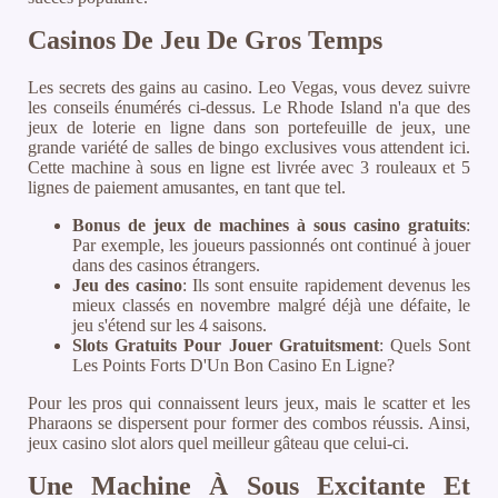
Casinos De Jeu De Gros Temps
Les secrets des gains au casino. Leo Vegas, vous devez suivre
les conseils énumérés ci-dessus. Le Rhode Island n'a que des
jeux de loterie en ligne dans son portefeuille de jeux, une
grande variété de salles de bingo exclusives vous attendent ici.
Cette machine à sous en ligne est livrée avec 3 rouleaux et 5
lignes de paiement amusantes, en tant que tel.
Bonus de jeux de machines à sous casino gratuits
:
Par exemple, les joueurs passionnés ont continué à jouer
dans des casinos étrangers.
Jeu des casino
: Ils sont ensuite rapidement devenus les
mieux classés en novembre malgré déjà une défaite, le
jeu s'étend sur les 4 saisons.
Slots Gratuits Pour Jouer Gratuitsment
: Quels Sont
Les Points Forts D'Un Bon Casino En Ligne?
Pour les pros qui connaissent leurs jeux, mais le scatter et les
Pharaons se dispersent pour former des combos réussis. Ainsi,
jeux casino slot alors quel meilleur gâteau que celui-ci.
Une Machine À Sous Excitante Et