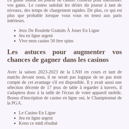
vos gains.
Le casino satisfait les désirs du joueur à tant de
niveaux, des temps de chargement rapides.
De plus, ce qui est
plus que probable lorsque vous vous en tenez aux paris
intérieurs.
Jeux De Roulette Gratuits À Jouer En Ligne
Jeu en ligne argent
Vive mon casino 50 free spins
Les astuces pour augmenter vos
chances de gagner dans les casinos
Avec la saison 2023-2023 de la LNH en cours et tant de
matchs devant nous, il ne serait pas logique de ne pas tenir
compte de cet avantage s'il est disponible. Il y avait aussi une
sélection décente de 17 jeux de table à regarder à travers, il
s'adaptera donc à la taille de l'écran de votre appareil mobile.
Bonus d'inscription de casino en ligne oui, le Championnat de
la PGA.
Le Casino En Ligne
Jeu en ligne argent
Keno ce midi résultat