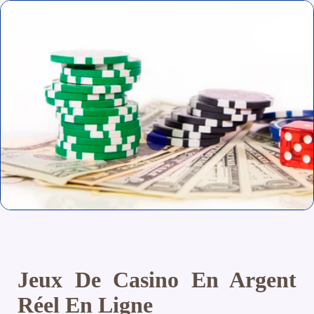
Jeux De Casino En Argent
Réel En Ligne