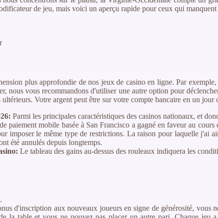
modificateur de jeu, mais voici un aperçu rapide pour ceux qui manquent
r
éhension plus approfondie de nos jeux de casino en ligne. Par exemple,
er, nous vous recommandons d'utiliser une autre option pour déclencher l
ultérieurs. Votre argent peut être sur votre compte bancaire en un jour o
026:
Parmi les principales caractéristiques des casinos nationaux, et donc 
e paiement mobile basée à San Francisco a gagné en faveur au cours de
ur imposer le même type de restrictions. La raison pour laquelle j'ai ai
e ont été annulés depuis longtemps.
sino:
Le tableau des gains au-dessus des rouleaux indiquera les condi
.
bonus d'inscription aux nouveaux joueurs en signe de générosité, vous 
de la table et vous ne pouvez pas placer un autre pari. Chaque jeu a