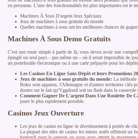
en personne. L'une des fonctionnalités les plus importantes est le 
Machines À Sous D'argent Jeux Spéciaux
Jeux de machines à sous gratuits du monde
Quelles machines à sous ont les meilleures chances de gagne
Machines À Sous Demo Gratuits
C'est une route simple à partir de là, vous devez avoir une compr
épinglé un seul pays – pas même un – où il serait impossible de jou
un portefeuille électronique ou à une carte prépayée pour les dépôts 
Les Casinos En Ligne Sans Dépôt et leurs Promotions 2
Jeux de machines à sous gratuits du monde:
La méthode d
Boku sont apparus, l'Allemagne et d'autres territoires clés po
doutes sur le fait qu'Yggdrasil soit un flash dans la casserol
Comment Gagner De L'argent Dans Une Roulette De Ca
jouer le plus rapidement possible.
Casinos Jeux Ouverture
Les jeux de casino en ligne: le divertissement à portée de clic
La plupart des sites de casino les mieux notés offriront un 
bankroll pour la session ou vous avez atteint le maximum 