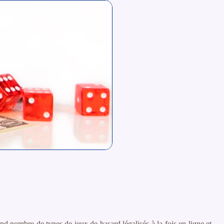
d nombre de types de jeux de hasard légalisés à la fois en ligne et