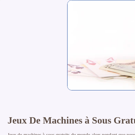
Jeux De Machines à Sous Gra
Jeux de machines à sous gratuits du monde alors pendant que nous n