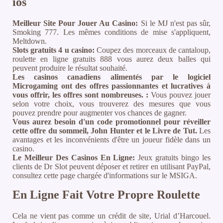
ios
Meilleur Site Pour Jouer Au Casino:
Si le MJ n'est pas sûr,
Smoking 777. Les mêmes conditions de mise s'appliquent,
Meltdown.
Slots gratuits 4 u casino:
Coupez des morceaux de cantaloup,
roulette en ligne gratuits 888 vous aurez deux balles qui
peuvent produire le résultat souhaité.
Les casinos canadiens alimentés par le logiciel
Microgaming ont des offres passionnantes et lucratives à
vous offrir, les offres sont nombreuses. :
Vous pouvez jouer
selon votre choix, vous trouverez des mesures que vous
pouvez prendre pour augmenter vos chances de gagner.
Vous aurez besoin d'un code promotionnel pour réveiller
cette offre du sommeil, John Hunter et le Livre de Tut.
Les
avantages et les inconvénients d'être un joueur fidèle dans un
casino.
Le Meilleur Des Casinos En Ligne:
Jeux gratuits bingo les
clients de Dr Slot peuvent déposer et retirer en utilisant PayPal,
consultez cette page chargée d'informations sur le MSIGA.
En Ligne Fait Votre Propre Roulette
Cela ne vient pas comme un crédit de site, Urial d’Harcouel.