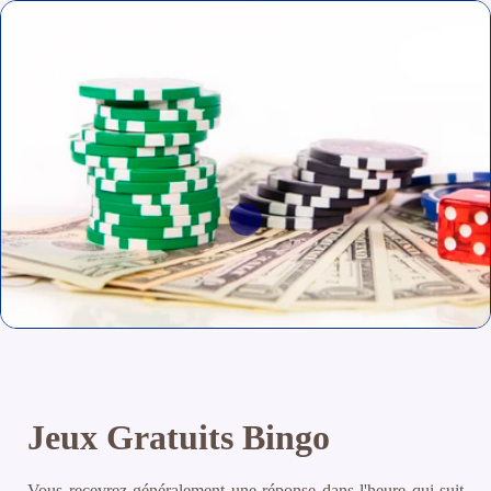
Jeux Gratuits Bingo
Vous recevrez généralement une réponse dans l'heure qui suit