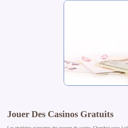
Jouer Des Casinos Gratuits
Les stratégies gagnantes des joueurs de casino.
Cherchez-vous à pla