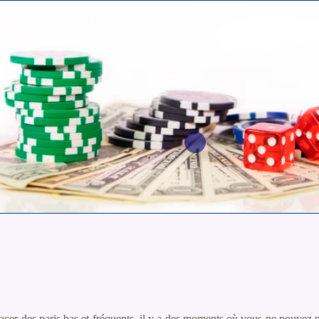
cer des paris bas et fréquents, il y a des moments où vous ne pouvez pas