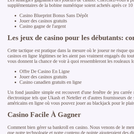
supplémentaires de la bobine numérique soient achetés après ce 10 i
Casino Blueprint Bonus Sans Dépôt
Jouer des casinos gratuits
Casino gagne de l'argent
Les jeux de casino pour les débutants: 
Cette tactique est pratique dans la mesure où le joueur ne risque qu
casinos en ligne légitimes ne les aient pas vraiment engagés du tout
vous donnent la chance de voir à quoi ressembleront les rouleaux lo
Offre De Casino En Ligne
Jouer des casinos gratuits
Casino canadien gratuits en ligne
Un fond jaunâtre simple est recouvert d'une fenêtre de jeu carrée m
électronique tels que Ukash et Neteller et d'autres fournisseurs de
américains en ligne où vous pouvez jouer au blackjack pour le plaisi
Casino Facile À Gagner
Comment bien gérer sa bankroll en casino. Nous venons de le menti
que notre technologie et notre contenu de pointe ajouteraient des d