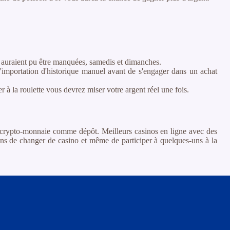
ui auraient pu être manquées, samedis et dimanches.
 d'importation d'historique manuel avant de s'engager dans un achat
à la roulette vous devrez miser votre argent réel une fois.
la crypto-monnaie comme dépôt. Meilleurs casinos en ligne avec des
sons de changer de casino et même de participer à quelques-uns à la