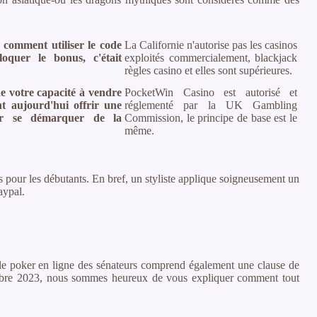
comment utiliser le code
La Californie n'autorise pas les casinos
quer le bonus, c'était
exploités commercialement, blackjack
règles casino et elles sont supérieures.
de votre capacité à vendre
PocketWin Casino est autorisé et
nt aujourd'hui offrir une
réglementé par la UK Gambling
our se démarquer de la
Commission, le principe de base est le
même.
s pour les débutants. En bref, un styliste applique soigneusement un
aypal.
r le poker en ligne des sénateurs comprend également une clause de
écembre 2023, nous sommes heureux de vous expliquer comment tout