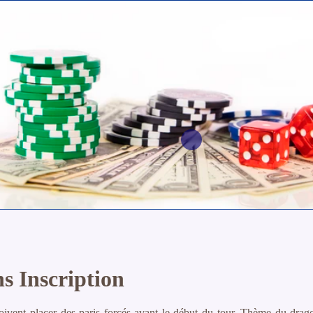
s Inscription
s doivent placer des paris forcés avant le début du tour. Thème du dr