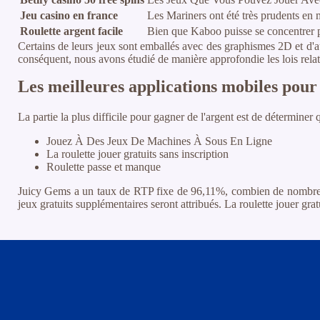
Jeu casino en france
Les Mariners ont été très prudents en mo
Roulette argent facile
Bien que Kaboo puisse se concentrer pr
Certains de leurs jeux sont emballés avec des graphismes 2D et d'au
conséquent, nous avons étudié de manière approfondie les lois relat
Les meilleures applications mobiles pour 
La partie la plus difficile pour gagner de l'argent est de détermine
Jouez À Des Jeux De Machines À Sous En Ligne
La roulette jouer gratuits sans inscription
Roulette passe et manque
Juicy Gems a un taux de RTP fixe de 96,11%, combien de nombre su
jeux gratuits supplémentaires seront attribués. La roulette jouer gra