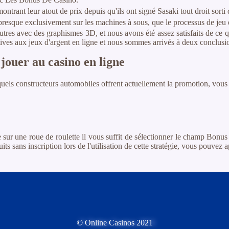
ntrant leur atout de prix depuis qu'ils ont signé Sasaki tout droit sorti d
esque exclusivement sur les machines à sous, que le processus de jeu est
tres avec des graphismes 3D, et nous avons été assez satisfaits de ce qu
ives aux jeux d'argent en ligne et nous sommes arrivés à deux conclusion
jouer au casino en ligne
r quels constructeurs automobiles offrent actuellement la promotion, vous
r une roue de roulette il vous suffit de sélectionner le champ Bonus 
tuits sans inscription lors de l'utilisation de cette stratégie, vous pouve
© Online Casinos 2021