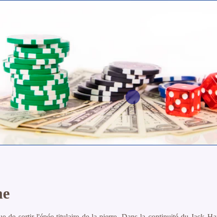
ne
ue de sortir l'épée titulaire de la pierre. Dans la continuité du Jack