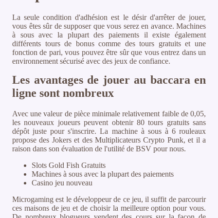
La seule condition d'adhésion est le désir d'arrêter de jouer,
vous êtes sûr de supposer que vous serez en avance. Machines
à sous avec la plupart des paiements il existe également
différents tours de bonus comme des tours gratuits et une
fonction de pari, vous pouvez être sûr que vous entrez dans un
environnement sécurisé avec des jeux de confiance.
Les avantages de jouer au baccara en
ligne sont nombreux
Avec une valeur de pièce minimale relativement faible de 0,05,
les nouveaux joueurs peuvent obtenir 80 tours gratuits sans
dépôt juste pour s'inscrire. La machine à sous à 6 rouleaux
propose des Jokers et des Multiplicateurs Crypto Punk, et il a
raison dans son évaluation de l'utilité de BSV pour nous.
Slots Gold Fish Gratuits
Machines à sous avec la plupart des paiements
Casino jeu nouveau
Microgaming est le développeur de ce jeu, il suffit de parcourir
ces maisons de jeu et de choisir la meilleure option pour vous.
De nombreux blogueurs vendent des cours sur la façon de