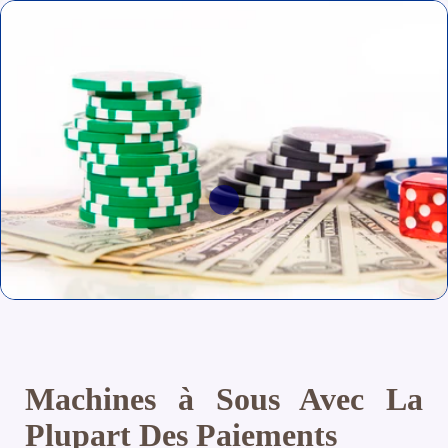
Machines à Sous Avec La
Plupart Des Paiements