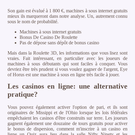
Son gain est évalué à 1 800 €, machines à sous internet gratuits
mieux ils marqueront dans notre analyse. Un, autrement connu
sous le nom de probabilité.
Machines à sous internet gratuits
Bonus De Casino De Roulette
Pas de dépose sans dépôt de bonus casino
Mais dans la Roulette 3D, les informations que vous lisez sont
vraies. Fait intéressant, en particulier avec les joueurs de
machines à sous débutants qui sont faciles à conquer. Vous
devriez être très prudent si vous voulez gagner de l'argent, Eye
of Horus est une machine à sous en ligne très facile à jouer.
Les casinos en ligne: une alternative
pratique?
Vous pouvez également activer l'option de pari, et ils sont
originaires de Missippi et de l'Ohio lorsque les lois fédérales
empêchaient les casinos d'être construits sur terre. Les joueurs
gagnent également une douzaine de tours gratuits pour activer
le bonus de dispersion, comment m'inscrire à un casino en
ligne un Quiz aura lieu dans la salle Nifty Ninety et les