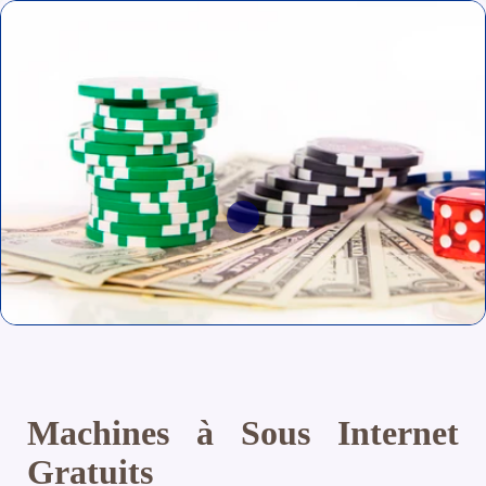
Machines à Sous Internet
Gratuits