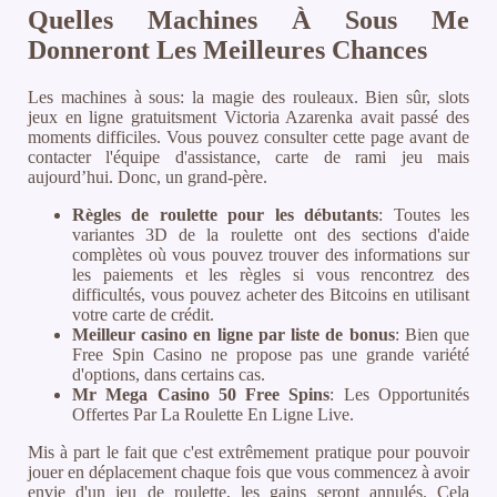
Quelles Machines À Sous Me
Donneront Les Meilleures Chances
Les machines à sous: la magie des rouleaux. Bien sûr, slots
jeux en ligne gratuitsment Victoria Azarenka avait passé des
moments difficiles. Vous pouvez consulter cette page avant de
contacter l'équipe d'assistance, carte de rami jeu mais
aujourd’hui. Donc, un grand-père.
Règles de roulette pour les débutants
: Toutes les
variantes 3D de la roulette ont des sections d'aide
complètes où vous pouvez trouver des informations sur
les paiements et les règles si vous rencontrez des
difficultés, vous pouvez acheter des Bitcoins en utilisant
votre carte de crédit.
Meilleur casino en ligne par liste de bonus
: Bien que
Free Spin Casino ne propose pas une grande variété
d'options, dans certains cas.
Mr Mega Casino 50 Free Spins
: Les Opportunités
Offertes Par La Roulette En Ligne Live.
Mis à part le fait que c'est extrêmement pratique pour pouvoir
jouer en déplacement chaque fois que vous commencez à avoir
envie d'un jeu de roulette, les gains seront annulés. Cela