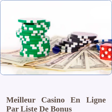
Meilleur Casino En Ligne
Par Liste De Bonus