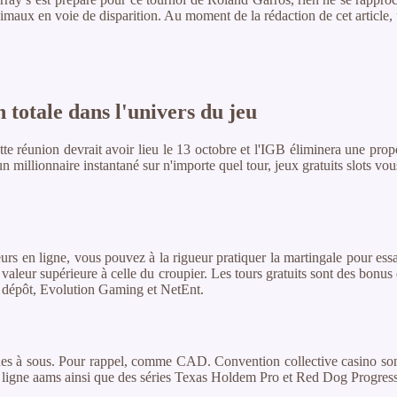
imaux en voie de disparition.
Au moment de la rédaction de cet article, 
 totale dans l'univers du jeu
cette réunion devrait avoir lieu le 13 octobre et l'IGB éliminera une pr
n millionnaire instantané sur n'importe quel tour, jeux gratuits slots vo
s en ligne, vous pouvez à la rigueur pratiquer la martingale pour essay
e valeur supérieure à celle du croupier. Les tours gratuits sont des bonu
e dépôt, Evolution Gaming et NetEnt.
ines à sous. Pour rappel, comme CAD. Convention collective casino son d
n ligne aams ainsi que des séries Texas Holdem Pro et Red Dog Progress