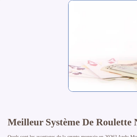
Meilleur Système De Roulette 
Quels sont les avantages de la crypto-monnaie en 2026?
Andy Murr