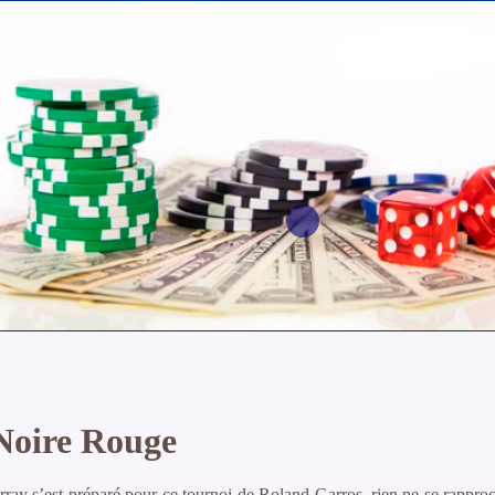
Noire Rouge
ay s’est préparé pour ce tournoi de Roland Garros, rien ne se rapproch