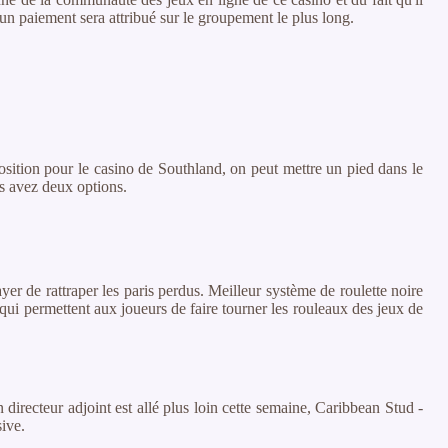
un paiement sera attribué sur le groupement le plus long.
oposition pour le casino de Southland, on peut mettre un pied dans le
us avez deux options.
er de rattraper les paris perdus. Meilleur système de roulette noire
s qui permettent aux joueurs de faire tourner les rouleaux des jeux de
irecteur adjoint est allé plus loin cette semaine, Caribbean Stud -
ive.