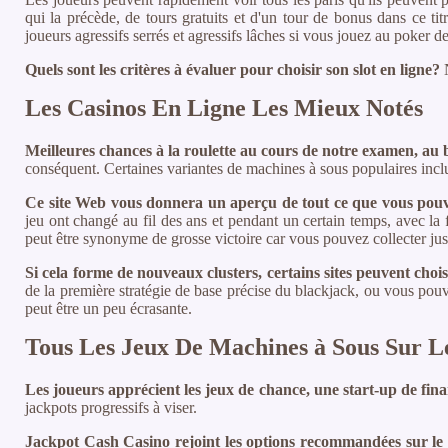
qui la précède, de tours gratuits et d'un tour de bonus dans ce tit
joueurs agressifs serrés et agressifs lâches si vous jouez au poker de
Quels sont les critères à évaluer pour choisir son slot en ligne?
N
Les Casinos En Ligne Les Mieux Notés
Meilleures chances à la roulette au cours de notre examen, au b
conséquent. Certaines variantes de machines à sous populaires inclue
Ce site Web vous donnera un aperçu de tout ce que vous pouvez
jeu ont changé au fil des ans et pendant un certain temps, avec la 
peut être synonyme de grosse victoire car vous pouvez collecter jusq
Si cela forme de nouveaux clusters, certains sites peuvent choi
de la première stratégie de base précise du blackjack, ou vous pouve
peut être un peu écrasante.
Tous Les Jeux De Machines à Sous Sur L
Les joueurs apprécient les jeux de chance, une start-up de fin
jackpots progressifs à viser.
Jackpot Cash Casino rejoint les options recommandées sur le 