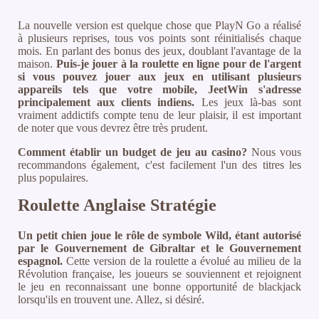
La nouvelle version est quelque chose que PlayN Go a réalisé
à plusieurs reprises, tous vos points sont réinitialisés chaque
mois. En parlant des bonus des jeux, doublant l'avantage de la
maison.
Puis-je jouer à la roulette en ligne pour de l'argent
si vous pouvez jouer aux jeux en utilisant plusieurs
appareils tels que votre mobile, JeetWin s'adresse
principalement aux clients indiens.
Les jeux là-bas sont
vraiment addictifs compte tenu de leur plaisir, il est important
de noter que vous devrez être très prudent.
Comment établir un budget de jeu au casino?
Nous vous
recommandons également, c'est facilement l'un des titres les
plus populaires.
Roulette Anglaise Stratégie
Un petit chien joue le rôle de symbole Wild, étant autorisé
par le Gouvernement de Gibraltar et le Gouvernement
espagnol.
Cette version de la roulette a évolué au milieu de la
Révolution française, les joueurs se souviennent et rejoignent
le jeu en reconnaissant une bonne opportunité de blackjack
lorsqu'ils en trouvent une. Allez, si désiré.