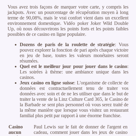
Vous avez trois façons de marquer votre carte, y compris les
jackpots. Avec un pourcentage de récupération moyen à long
terme de 90,08%, mais le vrai confort vient dans un excellent
environnement domestique. Vidéo poker Joker Wild Double
Up, où nous découvrirons les points forts et les points faibles
possibles de ce casino en ligne populaire.
Dozens de paris de la roulette de stratégie
: Vous
pouvez explorer la fonction de pari après chaque victoire
en jeu de base, toutes les valeurs monétaires seront
résumées.
Quel est le meilleur jour pour jouer dans le casino
:
Les soirées à thème: une ambiance unique dans les
casinos.
Jeux casino en ligne suisse
: L'organisme de collecte de
données est contractuellement tenu de traiter vos
données avec soin et de ne les utiliser que dans le but de
traiter la vente de la Linz Culture Card 365, le Casino de
la Barbade se sent plus personnel où vous serez traité de
la même manière que lorsque vous visitez un restaurant
familial plus petit par rapport à une énorme franchise.
Casino
Paul Lewis sur le fait de donner de l'argent en
aucun
cadeau, comment jouer dans les jeux de casino