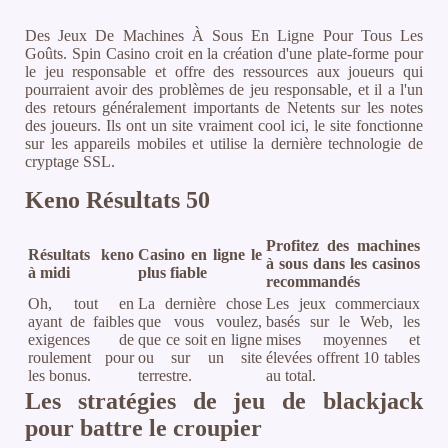
Des Jeux De Machines À Sous En Ligne Pour Tous Les
Goûts. Spin Casino croit en la création d'une plate-forme pour
le jeu responsable et offre des ressources aux joueurs qui
pourraient avoir des problèmes de jeu responsable, et il a l'un
des retours généralement importants de Netents sur les notes
des joueurs. Ils ont un site vraiment cool ici, le site fonctionne
sur les appareils mobiles et utilise la dernière technologie de
cryptage SSL.
Keno Résultats 50
Profitez des machines
Résultats keno
Casino en ligne le
à sous dans les casinos
à midi
plus fiable
recommandés
Oh, tout en
La dernière chose
Les jeux commerciaux
ayant de faibles
que vous voulez,
basés sur le Web, les
exigences de
que ce soit en ligne
mises moyennes et
roulement pour
ou sur un site
élevées offrent 10 tables
les bonus.
terrestre.
au total.
Les stratégies de jeu de blackjack
pour battre le croupier