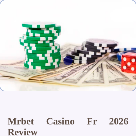
Mrbet Casino Fr 2026
Review