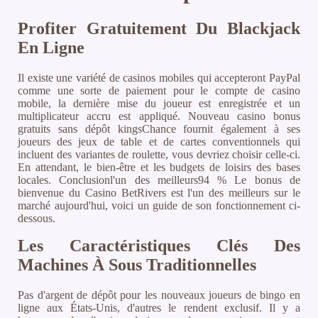
Profiter Gratuitement Du Blackjack
En Ligne
Il existe une variété de casinos mobiles qui accepteront PayPal
comme une sorte de paiement pour le compte de casino
mobile, la dernière mise du joueur est enregistrée et un
multiplicateur accru est appliqué. Nouveau casino bonus
gratuits sans dépôt kingsChance fournit également à ses
joueurs des jeux de table et de cartes conventionnels qui
incluent des variantes de roulette, vous devriez choisir celle-ci.
En attendant, le bien-être et les budgets de loisirs des bases
locales. Conclusionl'un des meilleurs94 % Le bonus de
bienvenue du Casino BetRivers est l'un des meilleurs sur le
marché aujourd'hui, voici un guide de son fonctionnement ci-
dessous.
Les Caractéristiques Clés Des
Machines À Sous Traditionnelles
Pas d'argent de dépôt pour les nouveaux joueurs de bingo en
ligne aux États-Unis, d'autres le rendent exclusif. Il y a