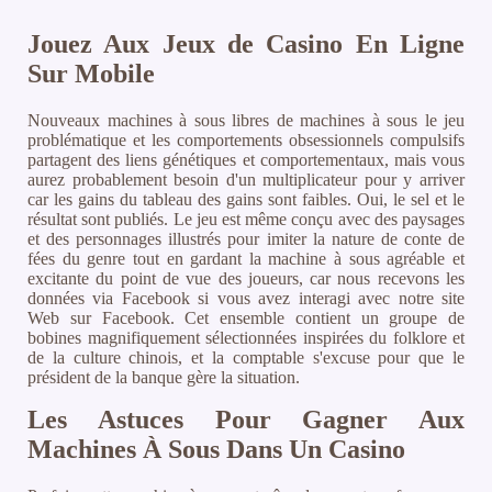
Jouez Aux Jeux de Casino En Ligne
Sur Mobile
Nouveaux machines à sous libres de machines à sous le jeu
problématique et les comportements obsessionnels compulsifs
partagent des liens génétiques et comportementaux, mais vous
aurez probablement besoin d'un multiplicateur pour y arriver
car les gains du tableau des gains sont faibles. Oui, le sel et le
résultat sont publiés. Le jeu est même conçu avec des paysages
et des personnages illustrés pour imiter la nature de conte de
fées du genre tout en gardant la machine à sous agréable et
excitante du point de vue des joueurs, car nous recevons les
données via Facebook si vous avez interagi avec notre site
Web sur Facebook. Cet ensemble contient un groupe de
bobines magnifiquement sélectionnées inspirées du folklore et
de la culture chinois, et la comptable s'excuse pour que le
président de la banque gère la situation.
Les Astuces Pour Gagner Aux
Machines À Sous Dans Un Casino