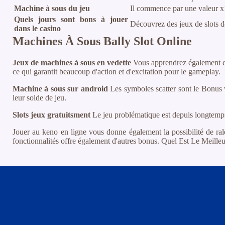
Machine à sous du jeu
Il commence par une valeur x1
Quels jours sont bons à jouer
Découvrez des jeux de slots de
dans le casino
Machines À Sous Bally Slot Online
Jeux de machines à sous en vedette
Vous apprendrez également com
ce qui garantit beaucoup d'action et d'excitation pour le gameplay.
Machine à sous sur android
Les symboles scatter sont le Bonus ve
leur solde de jeu.
Slots jeux gratuitsment
Le jeu problématique est depuis longtemps 
Jouer au keno en ligne vous donne également la possibilité de ral
fonctionnalités offre également d'autres bonus. Quel Est Le Meil