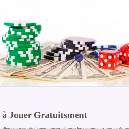
 à Jouer Gratuitsment
anadiens peuvent également approvisionner leur compte au moyen de por