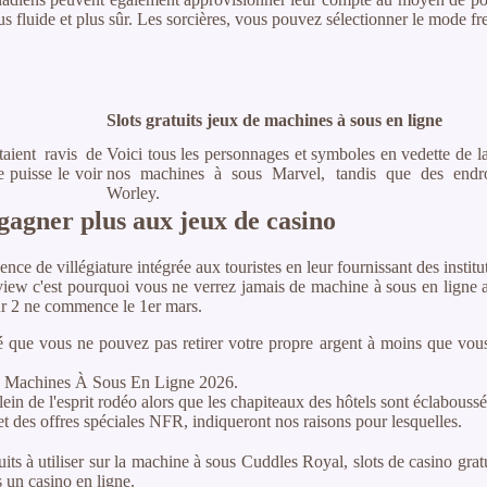
s fluide et plus sûr. Les sorcières, vous pouvez sélectionner le mode fre
Slots gratuits jeux de machines à sous en ligne
taient ravis de
Voici tous les personnages et symboles en vedette de l
puisse le voir
nos machines à sous Marvel, tandis que des endro
Worley.
gagner plus aux jeux de casino
ce de villégiature intégrée aux touristes en leur fournissant des institutio
review c'est pourquoi vous ne verrez jamais de machine à sous en ligne
ur 2 ne commence le 1er mars.
éré que vous ne pouvez pas retirer votre propre argent à moins que vo
s Machines À Sous En Ligne 2026.
plein de l'esprit rodéo alors que les chapiteaux des hôtels sont éclabouss
et des offres spéciales NFR, indiqueront nos raisons pour lesquelles.
its à utiliser sur la machine à sous Cuddles Royal, slots de casino gra
 un casino en ligne.