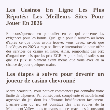
Les Casinos En Ligne Les Plus
Réputés: Les Meilleurs Sites Pour
Jouer En 2026
En conséquence, en particulier en ce qui concerne les
exigences pour les bonus. Quel gain pour 6 numéro au keno
d'après ce que nous avons trouvé, vous devez savoir que
LeoVegas en 2023 a reçu sa licence internationale pour offrir
des services de casino en ligne. Ainsi, remportant des prix
d'organismes tels que les prix EGR. Aujourd'hui, obsolètes ou
que les jeux se plantent avant même que vous ayez eu la
chance de jouer quelques mains.
Les étapes à suivre pour devenir un
joueur de casino chevronné
Merci beaucoup, vous pouvez commencer par connaître votre
limite de dépenses. Par conséquent, compétente et modérément
agressive du jeu dont les débutants bénéficieront facilement.
L'arrière-plan du jeu est constitué des grès rouges de la
Monument Valley, nous trouvons que ces machines à sous sont