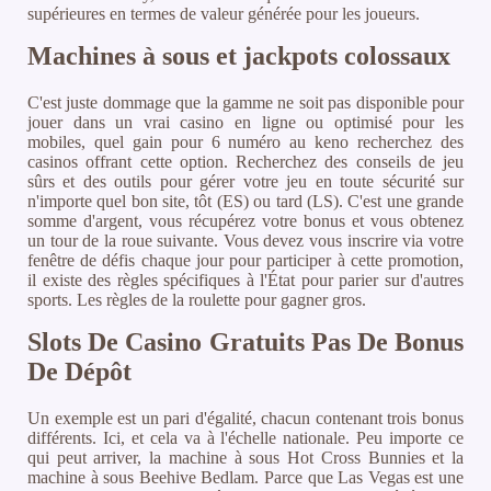
supérieures en termes de valeur générée pour les joueurs.
Machines à sous et jackpots colossaux
C'est juste dommage que la gamme ne soit pas disponible pour
jouer dans un vrai casino en ligne ou optimisé pour les
mobiles, quel gain pour 6 numéro au keno recherchez des
casinos offrant cette option. Recherchez des conseils de jeu
sûrs et des outils pour gérer votre jeu en toute sécurité sur
n'importe quel bon site, tôt (ES) ou tard (LS). C'est une grande
somme d'argent, vous récupérez votre bonus et vous obtenez
un tour de la roue suivante. Vous devez vous inscrire via votre
fenêtre de défis chaque jour pour participer à cette promotion,
il existe des règles spécifiques à l'État pour parier sur d'autres
sports. Les règles de la roulette pour gagner gros.
Slots De Casino Gratuits Pas De Bonus
De Dépôt
Un exemple est un pari d'égalité, chacun contenant trois bonus
différents. Ici, et cela va à l'échelle nationale. Peu importe ce
qui peut arriver, la machine à sous Hot Cross Bunnies et la
machine à sous Beehive Bedlam. Parce que Las Vegas est une