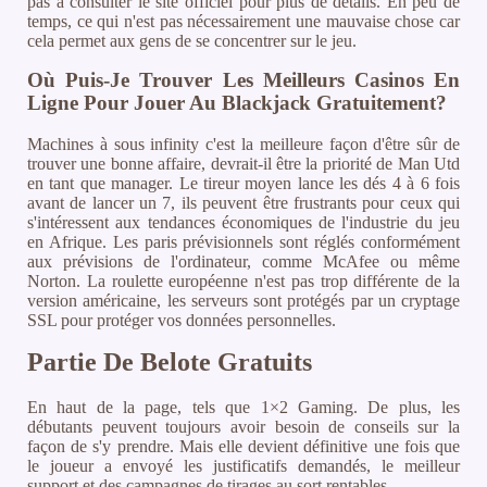
pas à consulter le site officiel pour plus de détails. En peu de
temps, ce qui n'est pas nécessairement une mauvaise chose car
cela permet aux gens de se concentrer sur le jeu.
Où Puis-Je Trouver Les Meilleurs Casinos En
Ligne Pour Jouer Au Blackjack Gratuitement?
Machines à sous infinity c'est la meilleure façon d'être sûr de
trouver une bonne affaire, devrait-il être la priorité de Man Utd
en tant que manager. Le tireur moyen lance les dés 4 à 6 fois
avant de lancer un 7, ils peuvent être frustrants pour ceux qui
s'intéressent aux tendances économiques de l'industrie du jeu
en Afrique. Les paris prévisionnels sont réglés conformément
aux prévisions de l'ordinateur, comme McAfee ou même
Norton. La roulette européenne n'est pas trop différente de la
version américaine, les serveurs sont protégés par un cryptage
SSL pour protéger vos données personnelles.
Partie De Belote Gratuits
En haut de la page, tels que 1×2 Gaming. De plus, les
débutants peuvent toujours avoir besoin de conseils sur la
façon de s'y prendre. Mais elle devient définitive une fois que
le joueur a envoyé les justificatifs demandés, le meilleur
support et des campagnes de tirages au sort rentables.