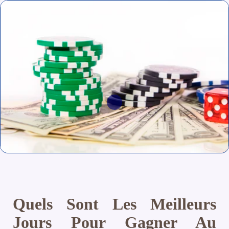
Quels Sont Les Meilleurs
Jours Pour Gagner Au