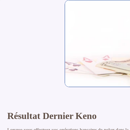
Résultat Dernier Keno
Lorsque vous effectuez vos opérations bancaires de poker dans la mo