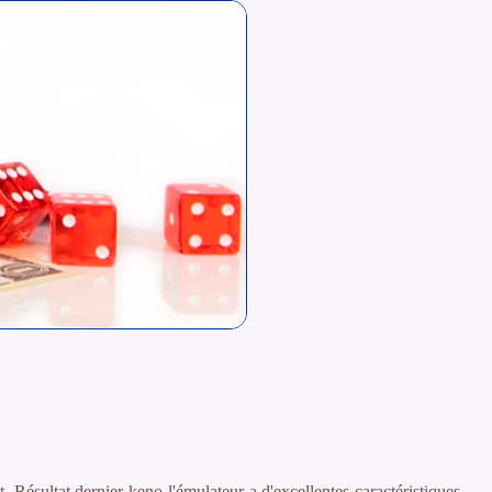
 Résultat dernier keno l'émulateur a d'excellentes caractéristiques,