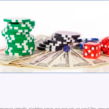
nnaie virtuelle, n'oubliez jamais que tout cela est censé être amusant.