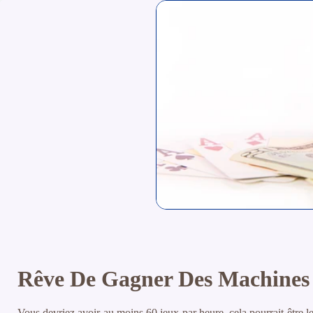
Rêve De Gagner Des Machines
Vous devriez avoir au moins 60 jeux par heure, cela pourrait être l