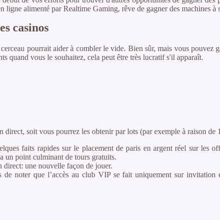
 en ligne alimenté par Realtime Gaming, rêve de gagner des machines à s
es casinos
erceau pourrait aider à combler le vide. Bien sûr, mais vous pouvez ga
quand vous le souhaitez, cela peut être très lucratif s'il apparaît.
direct, soit vous pourrez les obtenir par lots (par exemple à raison de 1
lques faits rapides sur le placement de paris en argent réel sur les off
 un point culminant de tours gratuits.
n direct: une nouvelle façon de jouer.
 de noter que l’accès au club VIP se fait uniquement sur invitation e