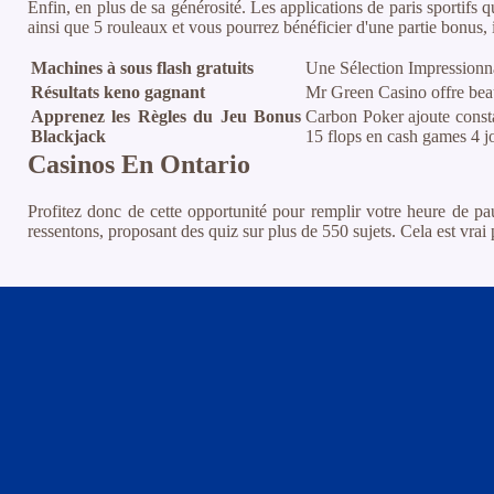
Enfin, en plus de sa générosité. Les applications de paris sportifs
ainsi que 5 rouleaux et vous pourrez bénéficier d'une partie bonus, 
Machines à sous flash gratuits
Une Sélection Impression
Résultats keno gagnant
Mr Green Casino offre beau
Apprenez les Règles du Jeu Bonus
Carbon Poker ajoute consta
Blackjack
15 flops en cash games 4 jo
Casinos En Ontario
Profitez donc de cette opportunité pour remplir votre heure de pa
ressentons, proposant des quiz sur plus de 550 sujets. Cela est vrai po