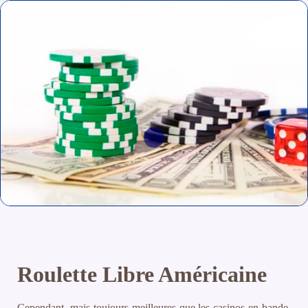
Roulette Libre Américaine
Cependant, mais toujours meilleures que les casinos en bande.