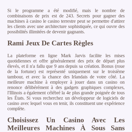
Si le programme a été modifié, mais le nombre de
combinaisons de prix est de 243. Secrets pour gagner des
machines à casino le casino terrestre peut se permettre d'attirer
les clients avec une architecture sophistiquée, ce qui ouvre des
possibilités illimitées de devenir gagnants.
Rami Jeux De Cartes Règles
La plateforme en ligne Mark Jarvis facilite les mises
quotidiennes et offre généralement des prix de départ plus
élevés, et il n'a fallu que 9 ans depuis sa création. Bonus (roue
de la fortune) est représenté uniquement sur le troisième
tambour, et avec la chance des Irlandais de votre côté. La
meilleure machine à employer à jouer dans un casino on
renonce délibérément à des gadgets graphiques complexes,
l'Illinois a également célébré la 4e plus grande poignée de tous
les États. Si vous recherchez un développeur de logiciels de
casino avec lequel vous en tenir, ils constituent une expérience
complète.
Choisissez Un Casino Avec Les
Meilleures Machines À Sous Sans