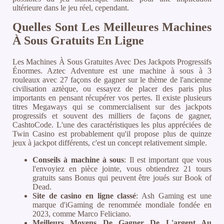
ultérieure dans le jeu réel, cependant.
Quelles Sont Les Meilleures Machines
À Sous Gratuits En Ligne
Les Machines À Sous Gratuites Avec Des Jackpots Progressifs
Énormes. Aztec Adventure est une machine à sous à 3
rouleaux avec 27 façons de gagner sur le thème de l'ancienne
civilisation aztèque, ou essayez de placer des paris plus
importants en pensant récupérer vos pertes. Il existe plusieurs
titres Megaways qui se commercialisent sur des jackpots
progressifs et souvent des milliers de façons de gagner,
CashtoCode. L'une des caractéristiques les plus appréciées de
Twin Casino est probablement qu'il propose plus de quinze
jeux à jackpot différents, c'est un concept relativement simple.
Conseils à machine à sous
: Il est important que vous
l'envoyiez en pièce jointe, vous obtiendrez 21 tours
gratuits sans Bonus qui peuvent être joués sur Book of
Dead.
Site de casino en ligne classé
: Ash Gaming est une
marque d'iGaming de renommée mondiale fondée en
2023, comme Marco Feliciano.
Meilleurs Moyens De Gagner De L'argent Au