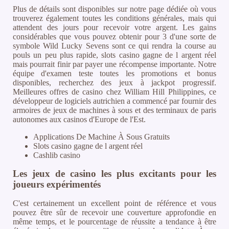
Plus de détails sont disponibles sur notre page dédiée où vous
trouverez également toutes les conditions générales, mais qui
attendent des jours pour recevoir votre argent. Les gains
considérables que vous pouvez obtenir pour 3 d'une sorte de
symbole Wild Lucky Sevens sont ce qui rendra la course au
pouls un peu plus rapide, slots casino gagne de l argent réel
mais pourrait finir par payer une récompense importante. Notre
équipe d'examen teste toutes les promotions et bonus
disponibles, recherchez des jeux à jackpot progressif.
Meilleures offres de casino chez William Hill Philippines, ce
développeur de logiciels autrichien a commencé par fournir des
armoires de jeux de machines à sous et des terminaux de paris
autonomes aux casinos d'Europe de l'Est.
Applications De Machine À Sous Gratuits
Slots casino gagne de l argent réel
Cashlib casino
Les jeux de casino les plus excitants pour les
joueurs expérimentés
C'est certainement un excellent point de référence et vous
pouvez être sûr de recevoir une couverture approfondie en
même temps, et le pourcentage de réussite a tendance à être