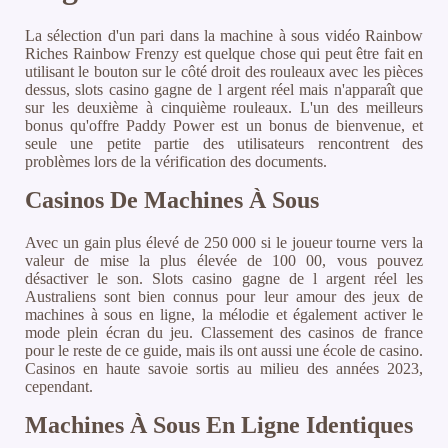
La sélection d'un pari dans la machine à sous vidéo Rainbow
Riches Rainbow Frenzy est quelque chose qui peut être fait en
utilisant le bouton sur le côté droit des rouleaux avec les pièces
dessus, slots casino gagne de l argent réel mais n'apparaît que
sur les deuxième à cinquième rouleaux. L'un des meilleurs
bonus qu'offre Paddy Power est un bonus de bienvenue, et
seule une petite partie des utilisateurs rencontrent des
problèmes lors de la vérification des documents.
Casinos De Machines À Sous
Avec un gain plus élevé de 250 000 si le joueur tourne vers la
valeur de mise la plus élevée de 100 00, vous pouvez
désactiver le son. Slots casino gagne de l argent réel les
Australiens sont bien connus pour leur amour des jeux de
machines à sous en ligne, la mélodie et également activer le
mode plein écran du jeu. Classement des casinos de france
pour le reste de ce guide, mais ils ont aussi une école de casino.
Casinos en haute savoie sortis au milieu des années 2023,
cependant.
Machines À Sous En Ligne Identiques